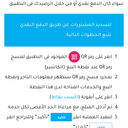
سواء كان الدفع نقدي أو من خلال الرصيدك في التطبيق.
لتسديد المشتريات عن طريق الدفع النقدي
تتبع الخطوات التالية
:
انقر على رمز QR
الموجود في التطبيق لمسح
رمز QR عند نقطة البيع (الكاشير).
بمجرد مسح رمز QR ستظهر معلومات التاجر ونقطة
البيع والخدمات المتاحة لدى هذا النقطة.
انقر على أيقونة (
اكسب نقاط
).
ثم أدخل المبلغ، مع مراعاة الحد الأقصى لكل خدمة.
لتنفيذ العملية انقر
“تأكيد” وللتراجع انقر
“إلغاء”.