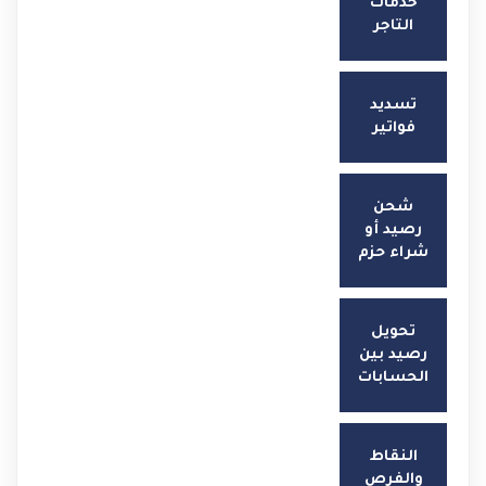
خدمات
التاجر
تسديد
فواتير
شحن
رصيد أو
شراء حزم
تحويل
رصيد بين
الحسابات
النقاط
والفرص